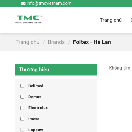
Skip
info@tmcvietnam.com
to
content
Trang chủ
Trang chủ
/
Brands
/
Foltex - Hà Lan
Không tìm 
Thương hiệu
Belimed
Domus
Electrolux
Imesa
Lapauw