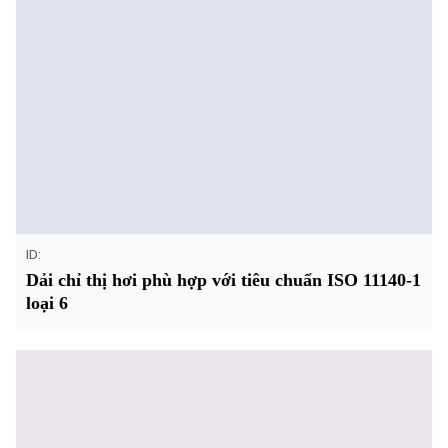
ID:
Dải chỉ thị hơi phù hợp với tiêu chuẩn ISO 11140-1
loại 6