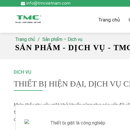
Skip
info@tmcvietnam.com
to
content
Trang chủ
Trang chủ
/
Sản phẩm – Dịch vụ
SẢN PHẨM - DỊCH VỤ - TM
DỊCH VỤ
THIẾT BỊ HIỆN ĐẠI, DỊCH VỤ
Nhận thấy nhu cầu giặt khử khuẩn cũng như các vấn đề v
tế ngày càng được chú trọng nên chúng tôi cung cấp các
cao chất lượng chăm sóc người bệnh.