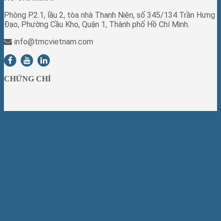
Phòng P.2.1, lầu 2, tòa nhà Thanh Niên, số 345/134 Trần Hưng
Đạo, Phường Cầu Kho, Quận 1, Thành phố Hồ Chí Minh.
info@tmcvietnam.com
CHỨNG CHỈ