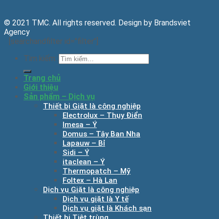
© 2021 TMC. All rights reserved. Design by Brandsviet
Agency
[searchandfilter id="filter"]
Tìm kiếm:
Trang chủ
Giới thiệu
Sản phẩm – Dịch vụ
Thiết bị Giặt là công nghiệp
Electrolux – Thụy Điển
Imesa – Ý
Domus – Tây Ban Nha
Lapauw – Bỉ
Sidi – Ý
itaclean – Ý
Thermopatch – Mỹ
Foltex – Hà Lan
Dịch vụ Giặt là công nghiệp
Dịch vụ giặt là Y tế
Dịch vụ giặt là Khách sạn
Thiết bị Tiệt trùng