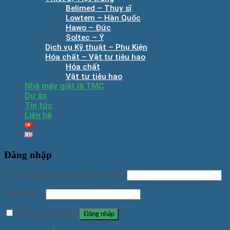
Belimed – Thuỵ sĩ
Lowtem – Hàn Quốc
Hawo – Đức
Soltec – Ý
Dịch vụ Kỹ thuật – Phụ Kiện
Hóa chất – Vật tư tiêu hao
Hóa chất
Vật tư tiêu hao
Nhà máy giặt là TMC
Dự án
Tin tức
Liên hệ
Đăng nhập
Tên tài khoản hoặc địa chỉ email
*
Mật khẩu
*
Ghi nhớ mật khẩu
Đăng nhập