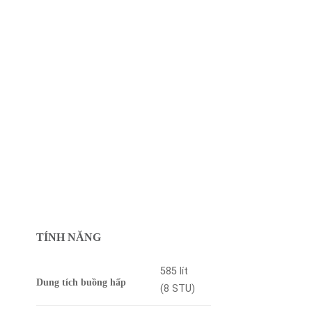
TÍNH NĂNG
585 lít
Dung tích buồng hấp
(8 STU)