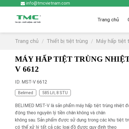
Skip
info@tmcvietnam.com
to
content
Trang chủ
Trang chủ
/
Thiết bị tiệt trùng
/
Máy hấp tiệt 
MÁY HẤP TIỆT TRÙNG NHIỆT
V 6612
ID: MST-V 6612
Belimed
585 Lít, 8 STU
BELIMED MST-V là sản phẩm máy hấp tiệt trùng nhiệt độ
động theo nguyên lý tiền chân không và chân
không sau. Sản phẩm được sử dụng trong các khu tiệt tr
có thể xử lý tất cả các loại đồ được quy định theo