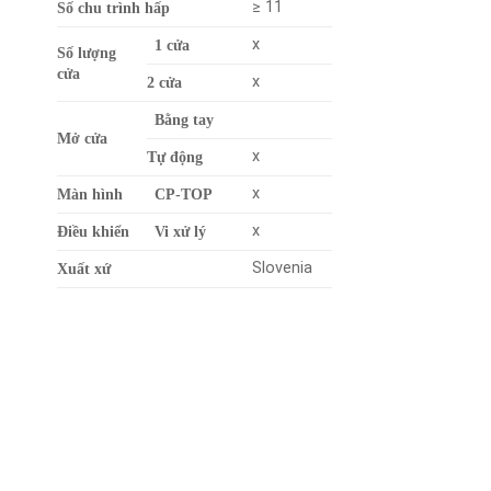
≥ 11
Số chu trình hấp
x
1 cửa
Số lượng
cửa
x
2 cửa
Bằng tay
Mở cửa
x
Tự động
x
Màn hình
CP-TOP
x
Điều khiển
Vi xử lý
Slovenia
Xuất xứ