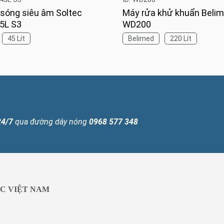
sóng siêu âm Soltec
Máy rửa khử khuẩn Beli
5L S3
WD200
45 Lít
Belimed
220 Lít
24/7
qua đường dây nóng
0968 577 348
C VIỆT NAM