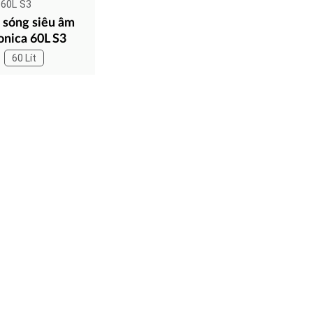
 60L S3
 sóng siêu âm
onica 60L S3
60 Lít