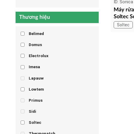
ID: Sonica
Máy rửa
Soltec S
Thương hiệu
Soltec
Belimed
Domus
Electrolux
Imesa
Lapauw
Lowtem
Primus
Sidi
Soltec
Thermopatch