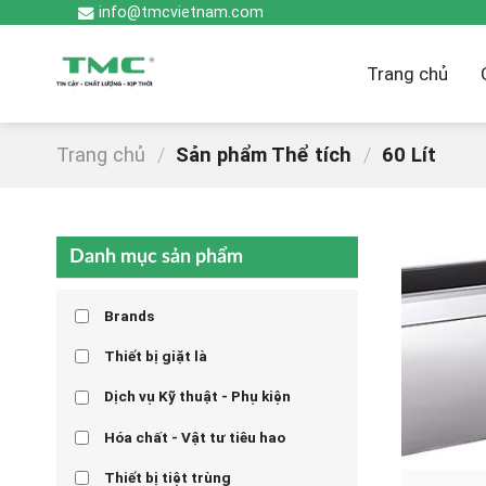
Skip
info@tmcvietnam.com
to
content
Trang chủ
Trang chủ
/
Sản phẩm Thể tích
/
60 Lít
Danh mục sản phẩm
Brands
Thiết bị giặt là
Dịch vụ Kỹ thuật - Phụ kiện
Hóa chất - Vật tư tiêu hao
Thiết bị tiệt trùng